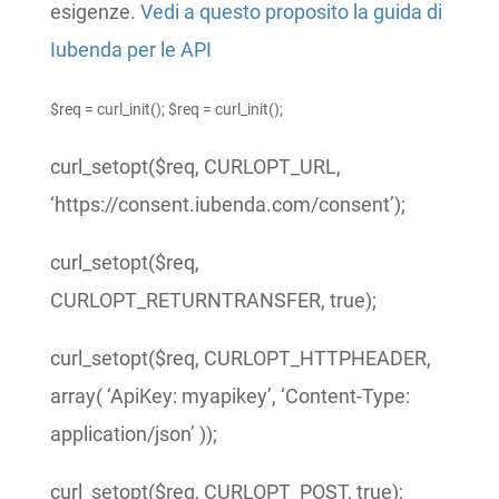
esigenze.
Vedi a questo proposito la guida di
Iubenda per le API
$req = curl_init(); $req = curl_init();
curl_setopt($req, CURLOPT_URL,
‘https://consent.iubenda.com/consent’);
curl_setopt($req,
CURLOPT_RETURNTRANSFER, true);
curl_setopt($req, CURLOPT_HTTPHEADER,
array( ‘ApiKey: myapikey’, ‘Content-Type:
application/json’ ));
curl_setopt($req, CURLOPT_POST, true);