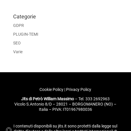
t
e
r
Categorie
n
GDPR
a
PLUGIN-TEMI
t
i
SEO
v
Varie
e
:
Cookie Policy
|
Privacy Policy
Jits di Petrò William Massimo
– Tel. 333 2692963
Vicolo S.Antonio 8/D – 28021 – BORGOMANERO (NO) –
Italia – PIVA: IT01967980036
I contenuti disponibili su jits.it sono protetti dalla legge sul