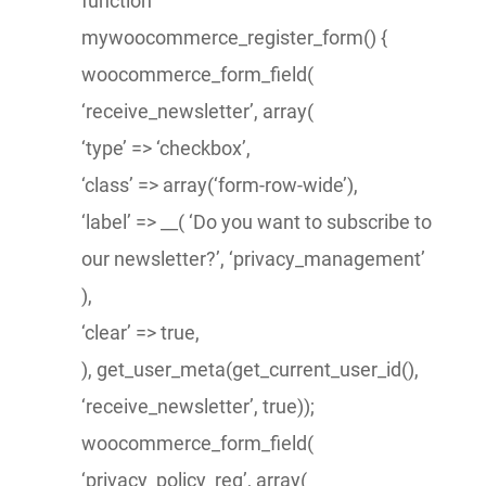
function
mywoocommerce_register_form() {
woocommerce_form_field(
‘receive_newsletter’, array(
‘type’ => ‘checkbox’,
‘class’ => array(‘form-row-wide’),
‘label’ => __( ‘Do you want to subscribe to
our newsletter?’, ‘privacy_management’
),
‘clear’ => true,
), get_user_meta(get_current_user_id(),
‘receive_newsletter’, true));
woocommerce_form_field(
‘privacy_policy_reg’, array(